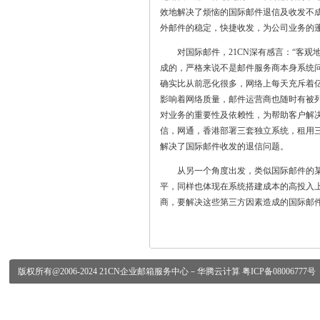
效地解决了烦恼的国际邮件退信及收发不成
外邮件的稳定，快捷收发，为公司业务的
对国际邮件，21CN深有感言：“客观
成的，严格来说不是邮件服务商本身系统
确实比从前恶化很多，网络上每天充斥着
影响着网络质量，邮件运营商也随时有被列
对业务的重要性及依赖性，为帮助客户解决
信，网通，香港部署三套独立系统，租用三
解决了国际邮件收发的退信问题。
从另一个角度出发，类似国际邮件的某
平，同样也体现在系统搭建成本的高投入
商，要解决这些第三方因素造成的国际邮
版权所有@2006-2024
21CN企业邮箱
服务中心－华腾云计算
粤ICP备08006777号