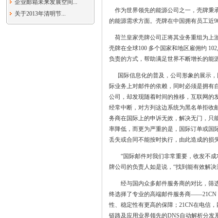
企业邮箱未来发展空间...
作为世界领先的能源公司之一，壳牌秉承
关于2013年清明节...
的能源需求方面。壳牌在中国拥有员工近9
荷兰皇家壳牌公司正将其业务重组为上游
壳牌在全球100 多个国家和地区雇佣约 1
负责的方式，帮助满足世界不断增长的能
国际信息化的普及，公司形象的展示，国
际业务上对邮件的依赖，同时必须是拥有
公司，却发现随着时间的推移，互联网的
经常中断，对方列这边系统为黑名单拒收邮
务商在国际上的申诉无效，解决无门，只
率降低，而更为严重的是，国际订单或国
丢失或合同不能按时执行，由此造成的损
“国际邮件对我们非常重要，收发不成功
牌公司的负责人如是说，“找到能有效解决
经与国内众多邮件服务商的对比，筛选
终选择了专业的高端邮件服务商——21CN
性、稳定性有更高的保障；21CN在电信
链路及应用业界领先的DNS自动解析分发